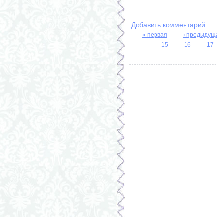
Добавить комментарий
« первая
‹ предыдущ
Страницы
15
16
17