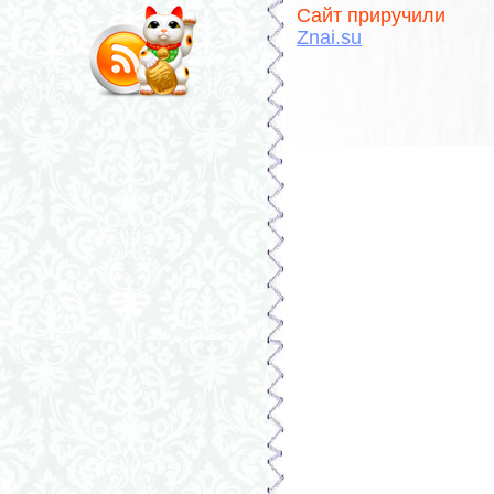
Сайт приручили
Znai.su