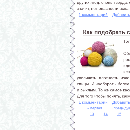
других ягод, очень тверда, 
значит, нет опасности испа
1 комментарий
Добавит
Как подобрать 
Тол
Об
ре
ид
ис
увеличить плотность изд
спицы. И наоборот - боле
и рыхлым. То же самое кас
Для того чтобы понять, как
1 комментарий
Добавит
« первая
‹ предыду
13
14
15
Страницы