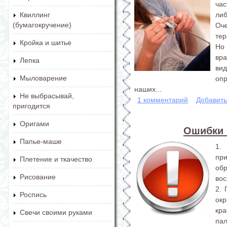
час
либ
Квиллинг
(бумагокручение)
Оч
тер
Кройка и шитье
Но
вр
Лепка
ви
Мыловарение
оп
наших...
Не выбрасывай,
1 комментарий
Добавит
пригодится
Оригами
Ошибки 
Папье-маше
1.
пр
Плетение и ткачество
об
Рисование
вос
2. 
Роспись
ок
кр
Свечи своими руками
пал