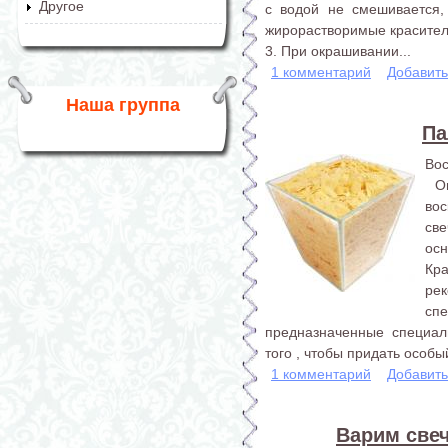
Другое
с водой не смешивается,
жирорастворимые красител
3. При окрашивании...
1 комментарий
Добавит
Наша группа
Па
Вос
Оп
во
св
ос
Кр
р
сп
предназначенные специал
того , чтобы придать особы
1 комментарий
Добавит
Варим свеч