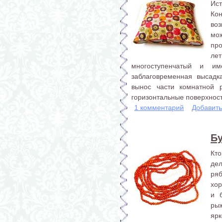
Ис
Ко
во
мо
про
л
многоступенчатый и им
заблаговременная высадк
вынос части комнатной р
горизонтальные поверхности
1 комментарий
Добавит
Б
Кто
де
ряб
хор
и 
рыж
ярк