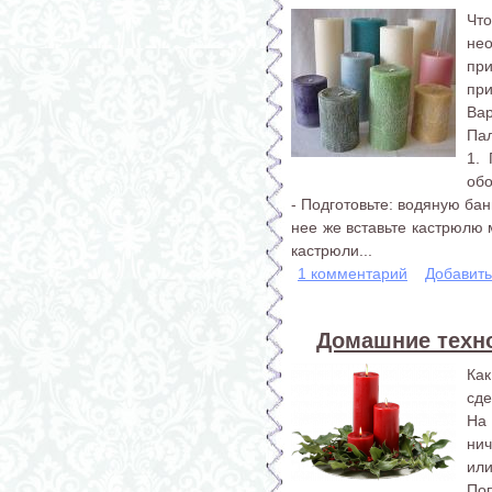
Что
не
пр
при
Вар
Пал
1. 
обо
- Подготовьте: водяную ба
нее же вставьте кастрюлю 
кастрюли...
1 комментарий
Добавит
Домашние техно
Ка
сде
На
ни
или
По