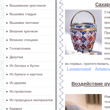
Сахар
Вышивание крестиком
Ст
Вышивка гладью
ил
кра
Вышивка лентами
при
Вязание крючком
Пр
со
Вязание спицами
те
те
Головоломки
ко
Декупаж
спе
во-первых, препятствовать.
Из бисера и бусин
1 комментарий
Добавит
Из бумаги и картона
Из дерева
Воздействие ру
Из проволоки
Изв
Из природных материалов
то
пр
Карвинг