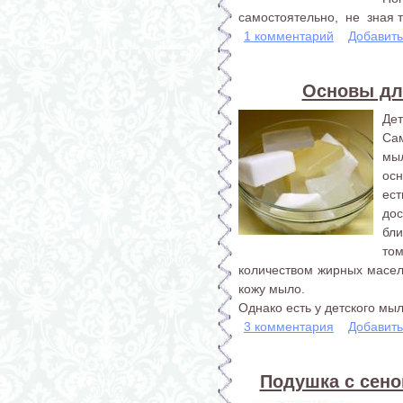
самостоятельно, не зная то
1 комментарий
Добавит
Основы дл
Дет
Са
мы
осн
ес
дос
бл
том
количеством жирных масе
кожу мыло.
Однако есть у детского мыла
3 комментария
Добавит
Подушка с сено