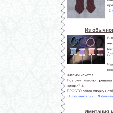
пре
1 
Из обычно
Вы
не
мул
Для
Что
пок
ниточки хочется.
Поэтому ниточки решила 
прядки* ;).
ПРОСТО взяла хлорку ( отбе
1 комментарий
Добавит
Имитация 