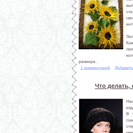
вы
ст
св
инт
Леп
Ка
леп
кол
размера...
1 комментарий
Добавит
Что делать, 
Нас
изд
В 
сш
сти
мер