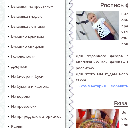
Роспись 
Вышивание крестиком
Се
Вышивка гладью
об
пр
Вышивка лентами
хэ
Вязание крючком
ст
пов
Вязание спицами
Для подобного декора 
Головоломки
аппликацию или декупаж 
Декупаж
росписью.
Для этого мы будем испо
Из бисера и бусин
также...
3 комментария
Добавит
Из бумаги и картона
Из дерева
Вяза
Из проволоки
Вот
Из природных материалов
его
или
Карвинг