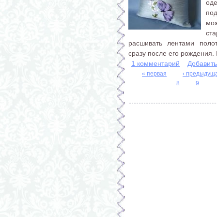
од
под
мож
ст
расшивать лентами полот
сразу после его рождения. 
1 комментарий
Добавит
« первая
‹ предыдущ
8
9
Страницы