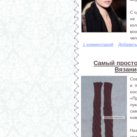
С о
не
ко
воо
чего
1 комментарий
Добавит
Самый просто
Вязани
Сов
и 
нос
«П
лу
сам
нов
На
сп