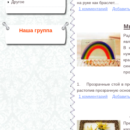
Другое
на руке как браслет....
1 комментарий
Добавит
М
Наша группа
Ра
явл
В 
нуж
кра
си
про
1. Прозрачные стой в про
растопив прозрачную основу
1 комментарий
Добавит
Пр
из