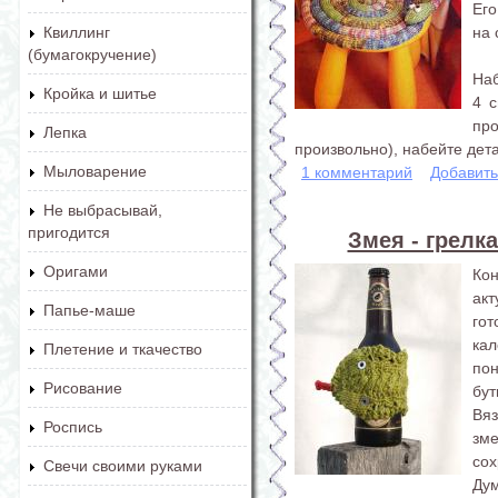
Его
на 
Квиллинг
(бумагокручение)
Наб
Кройка и шитье
4 с
пр
Лепка
произвольно), набейте дета
Мыловарение
1 комментарий
Добавит
Не выбрасывай,
пригодится
Змея - грелк
Оригами
Ко
акт
Папье-маше
го
кал
Плетение и ткачество
по
Рисование
бут
Вя
Роспись
зм
сох
Свечи своими руками
Дум