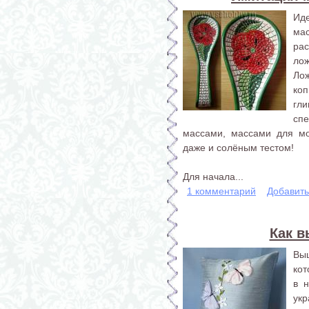
Ид
мас
рас
лож
Ло
коп
гл
сп
массами, массами для мо
даже и солёным тестом!
Для начала...
1 комментарий
Добавит
Как 
Вы
ко
в 
ук