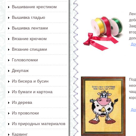
Вышивание крестиком
Лен
Вышивка гладью
доб
Зак
Вышивка лентами
вто
доп
Вязание крючком
До
Вязание спицами
Головоломки
Декупаж
Под
Из бисера и бусин
нео
Из бумаги и картона
чащ
кор
Из дерева
До
Из проволоки
Из природных материалов
Карвинг