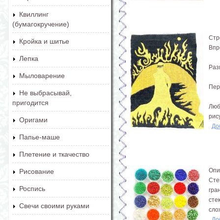
Квиллинг
(бумагокручение)
Стр
Кройка и шитье
Впр
Лепка
Раз
Мыловарение
Пер
Не выбрасывай,
пригодится
Люб
рису
Оригами
До
Папье-маше
Плетение и ткачество
Опи
Рисование
Сте
Роспись
гра
сте
Свечи своими руками
слож
До