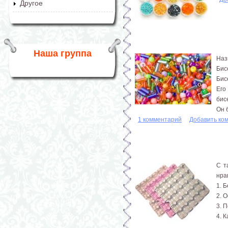
Другое
Наша группа
Наз
Бис
Бис
Его
бис
Он 
1 комментарий
Добавить ко
С т
нра
1. 
2. 
3. 
4. 
...