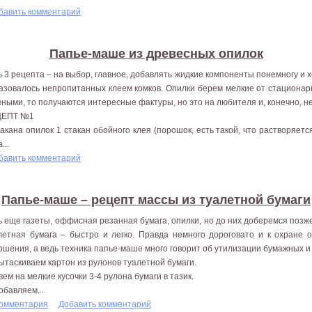
бавить комментарий
Папье-маше из древесных опилок
ь 3 рецепта – на выбор, главное, добавлять жидкие компоненты понемногу и
азовалось непропитанных клеем комков. Опилки берем мелкие от стационар
пными, то получаются интересные фактуры, но это на любителя и, конечно, не
ЦЕПТ №1
такана опилок 1 стакан обойного клея (порошок, есть такой, что растворяетс
...
бавить комментарий
Папье-маше – рецепт массы из туалетной бумаги
ь еще газеты, оффисная резанная бумага, опилки, но до них доберемся поз
летная бумага – быстро и легко. Правда немного дороговато и к охране
ошения, а ведь техника папье-маше много говорит об утилизации бумажных и
Вытаскиваем картон из рулонов туалетной бумаги.
Рвем на мелкие кусочки 3-4 рулона бумаги в тазик.
обавляем...
комментария
Добавить комментарий