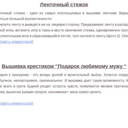
Ленточный стежок
точный стежок - один из самых используемых в вышивке лентами. Варь
иться большой реалистичности.
репите ленту и выведите ее на лицевую сторону. Придерживая ленту в расп
рой иглы, воткните иглу в ткань в месте окончания стежка, одновременно про
олнительную иглу в образовавшейся петле, туго натяните ленту (фото 2). Убер
бавить комментарий
Вышивка крестиком "Подарок любимому мужу "
арок к празднику - это всегда долгий и мучительный выбор. Хочется пода
бычное, неповторимое, оригинальное. И вышивка дает такую возможность. 
е всего в суете будней уходит острота чувств, появляются мелкие претензи
ова, вышитая руками супруги, напоминает: жену нужно ценить.
бавить комментарий