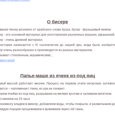
О бисере
вание бисер возникло от арабского слова бусра, бусер - фальшивый жемчуг.
ер - это основной материал для изготовления различных игрушек, украшений,
ер - очень древний материал.
 история начинается с IV тысячелетия до нашей эры, когда было изобрет
ер очень разнообразен и производится из разных материалов.
бывает стеклянным, керамическим,...
мментарий
Папье-маше из ячеек из-под яиц
акой массой работают многие. Процесс на первом этапе несколько затяжно
вится – напоминает глину, но рук не пачкает.
Берем ячейки из-под яиц, разрываем на мелкие кусочки и заливаем кипятком.
Оставляем на 24 часа.
Понемногу кладем в миксер, добавляем воды, чтобы покрыла, и размельчаем д
Каждую порцию процеживаем и выжимаем через х\б ткань.