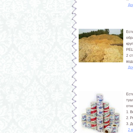
До
Ест
обр
кру
РЕ
2 с
вода
До
Ест
туа
отн
1. 
2. 
3. Д
2 