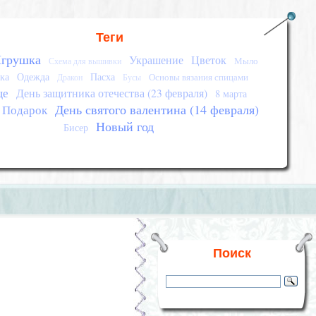
Теги
грушка
Украшение
Цветок
Мыло
Схема для вышивки
ка
Одежда
Пасха
Основы вязания спицами
Дракон
Бусы
це
День защитника отечества (23 февраля)
8 марта
День святого валентина (14 февраля)
Подарок
Новый год
Бисер
Поиск