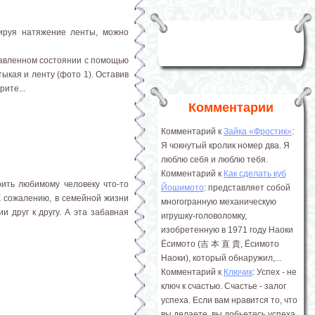
ируя натяжение ленты, можно
равленном состоянии с помощью
тыкая и ленту (фото 1). Оставив
ите...
Комментарии
Комментарий к
Зайка «Фростик»
:
Я чокнутый кролик номер два. Я
люблю себя и люблю тебя.
Комментарий к
Как сделать куб
рить любимому человеку что-то
Йошимото
: представляет собой
К сожалению, в семейной жизни
многогранную механическую
и друг к другу. А эта забавная
игрушку-головоломку,
изобретенную в 1971 году Наоки
Ёсимото (吉 本 直 貴, Ёсимото
Наоки), который обнаружил,...
Комментарий к
Ключик
: Успех - не
ключ к счастью. Счастье - залог
успеха. Если вам нравится то, что
вы делаете, вы добьетесь успеха.