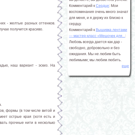
Комментарий к
Сердце
: Мои
воспоминания очень много значат
для меня, и я держу их близко к
 них - желтые разных оттенков.
сердцу.
лучае получится красиво.
Комментарий к
Вышивка лентами
― мастер-класс «Мешочек для...
:
Любовь всегда дается как дар -
свободно, добровольно и без
ожидания. Мы не любим быть
любимыми; мы любим любить.
дью, наш вариант - эскиз. На
еще
.
ов, формы (в том числе витой и
меет острые края (хотя есть и
вать прочные нити в несколько