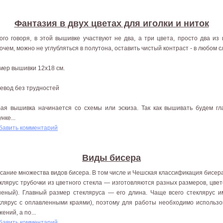
Фантазия в двух цветах для иголки и ниток
ого говоря, в этой вышивке участвуют не два, а три цвета, просто два из
очем, можно не углубляться в полутона, оставить чистый контраст - в любом с
мер вышивки 12x18 см.
евод без трудностей
ая вышивка начинается со схемы или эскиза. Так как вышивать будем гла
нке...
бавить комментарий
Виды бисера
сание множества видов бисера. В том числе и Чешская классификация бисера
клярус трубочки из цветного стекла — изготовляются разных размеров, цвет
неный). Главный размер стекляруса — его длина. Чаще всего стеклярус и
клярус с оплавленными краями), поэтому для работы необходимо использо
ений, а по...
бавить комментарий