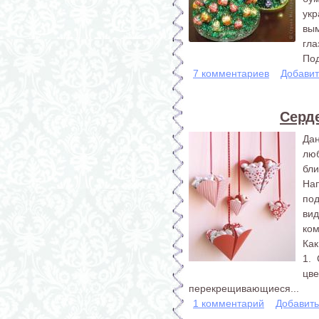
укр
вым
гла
Под
7 комментариев
Добавит
Серд
Да
люб
бл
На
по
ви
ком
Как
1. 
цве
перекрещивающиеся...
1 комментарий
Добавит