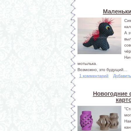
Маленьки
Си
кал
А 
вы
со
чёр
Ни
мотылька.
Возможно, это будущий...
1 комментарий
Добавит
Новогодние 
карт
"С
мог
На
кан