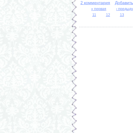
2 комментария
Добавит
« первая
‹ предыд
11
12
13
Страницы