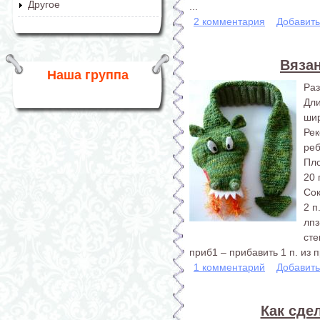
Другое
...
2 комментария
Добавит
Вяза
Наша группа
Раз
Дл
шир
Ре
реб
Пло
20 
Со
2 п
лпз
сте
приб1 – прибавить 1 п. из 
1 комментарий
Добавит
Как сде