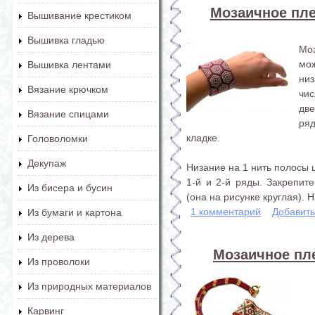
Мозаичное плет
Вышивание крестиком
Вышивка гладью
Мо
мо
Вышивка лентами
низ
Вязание крючком
чи
две
Вязание спицами
ря
кладке.
Головоломки
Декупаж
Низание на 1 нить полосы 
1-й и 2-й ряды. Закрепит
Из бисера и бусин
(она на рисунке круглая). Н
1 комментарий
Добавит
Из бумаги и картона
Из дерева
Мозаичное пле
Из проволоки
Из природных материалов
Карвинг