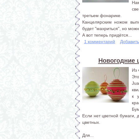
На
св
третьем фонарике.
Канцелярским ножом вып
будет "махриться", но мож
А вот теперь придётся...
1 комментарий
Добавит
Новогодние 
Из 
Эт
Ju
кви
к 
кра
Бум
Если нет цветной бумаги, 
цветных.
Для...