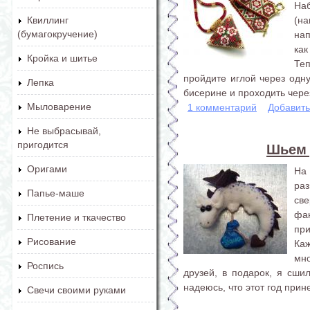
Наб
(н
Квиллинг
(бумагокручение)
на
как
Кройка и шитье
Те
пройдите иглой через одн
Лепка
бисерине и проходить через
Мыловарение
1 комментарий
Добавит
Не выбрасывай,
пригодится
Шьем 
Оригами
На
ра
Папье-маше
св
фан
Плетение и ткачество
пр
Рисование
Каж
мно
Роспись
друзей, в подарок, я сши
надеюсь, что этот год прин
Свечи своими руками