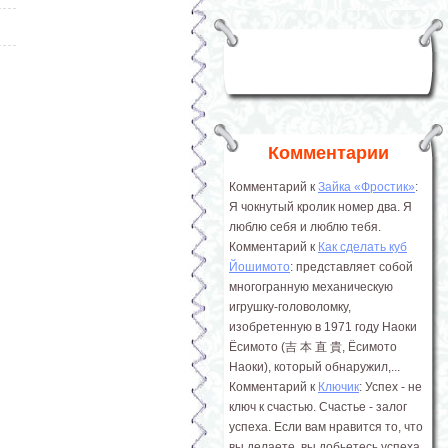
Комментарии
Комментарий к
Зайка «Фростик»
:
Я чокнутый кролик номер два. Я
люблю себя и люблю тебя.
Комментарий к
Как сделать куб
Йошимото
: представляет собой
многогранную механическую
игрушку-головоломку,
изобретенную в 1971 году Наоки
Ёсимото (吉 本 直 貴, Ёсимото
Наоки), который обнаружил,...
Комментарий к
Ключик
: Успех - не
ключ к счастью. Счастье - залог
успеха. Если вам нравится то, что
вы делаете, вы добьетесь успеха.