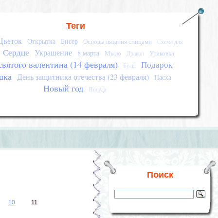
Теги
Цветок
Открытка
Бисер
Основы вязания спицами
Схема для
Сердце
Украшение
8 марта
Мыло
Упаковка
Дракон
святого валентина (14 февраля)
Подарок
Бусы
шка
День защитника отечества (23 февраля)
Пасха
Новый год
Посуда
Поиск
10
11