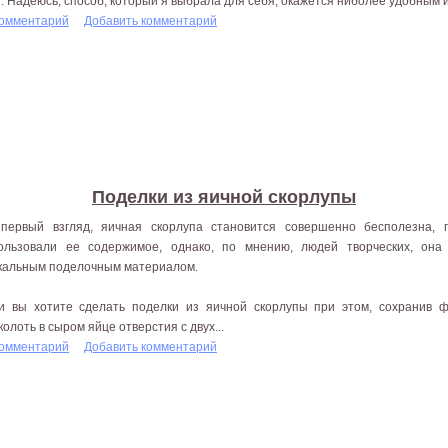
". Надеюсь, способ, который я выбрала для себя, окажется ниболее удобным 
комментарий
Добавить комментарий
Поделки из яичной скорлупы
первый взгляд, яичная скорлупа становится совершенно бесполезна, 
ользовали ее содержимое, однако, по мнению, людей творческих, он
кальным поделочным материалом.
и вы хотите сделать поделки из яичной скорлупы при этом, сохранив ф
колоть в сыром яйце отверстия с двух...
комментарий
Добавить комментарий