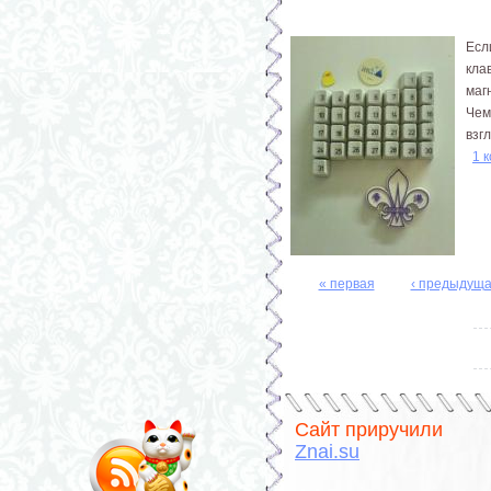
Есл
кла
маг
Чем
взг
1 
« первая
‹ предыдущ
Страницы
Сайт приручили
Znai.su