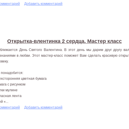
комментарий
Добавить комментарий
Открытка-влентинка 2 сердца. Мастер класс
ближается День Святого Валентина. В этот день мы дарим друг другу ва
знаниями в любви. Этот мастер-класс поможет Вам сделать красивую откры
овеку.
 понадобится:
вухсторонняя цветная бумага
умага с рисунком
итки мулине
тласная лента
ей «...
комментарий
Добавить комментарий