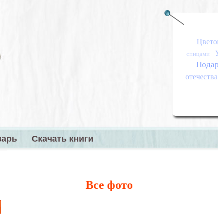
Цвето
спицами
Пода
отечества
варь
Скачать книги
меню
Все фото