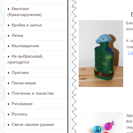
Квиллинг
(бумагокручение)
Бли
Кройка и шитье
пот
Лепка
А э
Мыловарение
тол
1 
Не выбрасывай,
пригодится
Оригами
Папье-маше
Плетение и ткачество
Рисование
Роспись
Здр
Всё
Свечи своими руками
сер