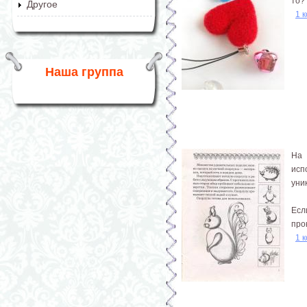
то?
Другое
1 
Наша группа
На 
исп
уни
Есл
про
1 