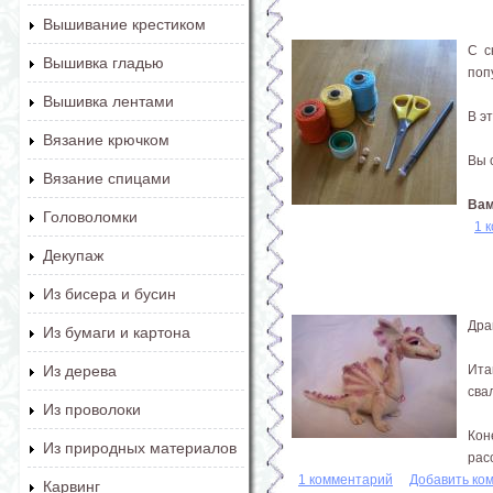
Вышивание крестиком
С с
Вышивка гладью
поп
Вышивка лентами
В э
Вязание крючком
Вы 
Вязание спицами
Вам.
Головоломки
1 
Декупаж
Из бисера и бусин
Дра
Из бумаги и картона
Ита
Из дерева
сва
Из проволоки
Кон
Из природных материалов
рас
1 комментарий
Добавить ко
Карвинг