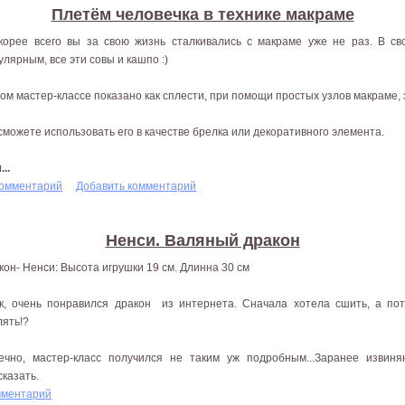
Плетём человечка в технике макраме
корее всего вы за свою жизнь сталкивались с макраме уже не раз. В с
улярным, все эти совы и кашпо :)
том мастер-классе показано как сплести, при помощи простых узлов макраме, 
сможете использовать его в качестве брелка или декоративного элемента.
..
комментарий
Добавить комментарий
Ненси. Валяный дракон
кон- Ненси: Высота игрушки 19 см. Длинна 30 см
к, очень понравился дракон из интернета. Сначала хотела сшить, а по
лять!?
ечно, мастер-класс получился не таким уж подробным...Заранее извин
сказать.
мментарий