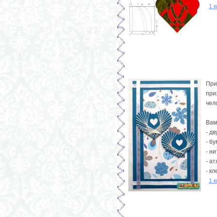
1 
При
при
чел
Вам
- д
- б
- н
- а
- кл
1 