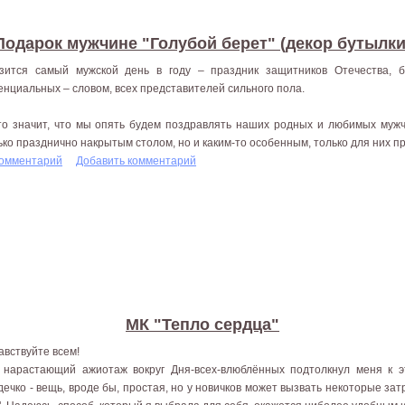
Подарок мужчине "Голубой берет" (декор бутылки
зится самый мужской день в году – праздник защитников Отечества, 
енциальных – словом, всех представителей сильного пола.
то значит, что мы опять будем поздравлять наших родных и любимых мужч
ько празднично накрытым столом, но и каким-то особенным, только для них п
комментарий
Добавить комментарий
МК "Тепло сердца"
авствуйте всем!
 нарастающий ажиотаж вокруг Дня-всех-влюблённых подтолкнул меня к 
дечко - вещь, вроде бы, простая, но у новичков может вызвать некоторые затр