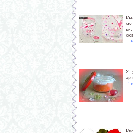
Мы,
ско
мис
соз
1 
Хоч
аро
1 
Мас