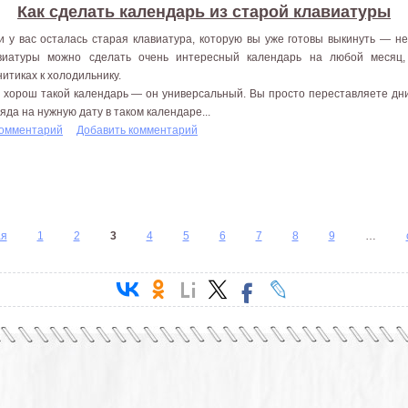
Как сделать календарь из старой клавиатуры
и у вас осталась старая клавиатура, которую вы уже готовы выкинуть — не
виатуры можно сделать очень интересный календарь на любой месяц,
нитиках к холодильнику.
 хорош такой календарь — он универсальный. Вы просто переставляете дни
ляда на нужную дату в таком календаре...
комментарий
Добавить комментарий
ая
1
2
3
4
5
6
7
8
9
…