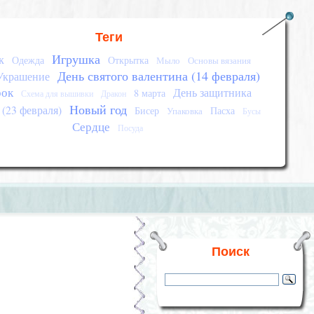
Теги
Игрушка
к
Одежда
Открытка
Мыло
Основы вязания
День святого валентина (14 февраля)
Украшение
рок
День защитника
8 марта
Схема для вышивки
Дракон
Новый год
 (23 февраля)
Бисер
Пасха
Упаковка
Бусы
Сердце
Посуда
Поиск