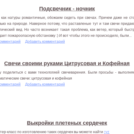
Подсвечник - ночник
 как натуры романтичные, обожаем сидеть при свечах. Причем даже не ст
лько на природе. Наверное потому, что раставленые тут и там свечи прида
тический вид. Но часто возникает такая проблема, как ветер, который быст
дает пожароопасную обстановку :) И вот чтобы этого не происходило, были...
комментарий
Добавить комментарий
Свечи своими руками Цитрусовая и Кофейная
у поделиться с вами технологией свечеварения. Были просьбы - выполня
матические свечи: цитрусовая и кофейная
комментарий
Добавить комментарий
Выкройки плетеных сердечек
тер-класс по изготовлению таких сердечек вы можете найти
тут