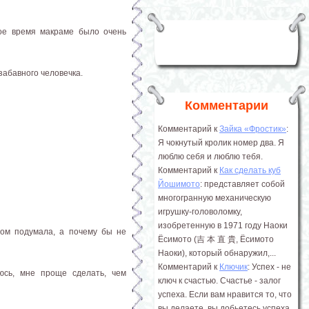
вое время макраме было очень
забавного человечка.
Комментарии
Комментарий к
Зайка «Фростик»
:
Я чокнутый кролик номер два. Я
люблю себя и люблю тебя.
Комментарий к
Как сделать куб
Йошимото
: представляет собой
многогранную механическую
игрушку-головоломку,
изобретенную в 1971 году Наоки
том подумала, а почему бы не
Ёсимото (吉 本 直 貴, Ёсимото
Наоки), который обнаружил,...
Комментарий к
Ключик
: Успех - не
яюсь, мне проще сделать, чем
ключ к счастью. Счастье - залог
успеха. Если вам нравится то, что
вы делаете, вы добьетесь успеха.