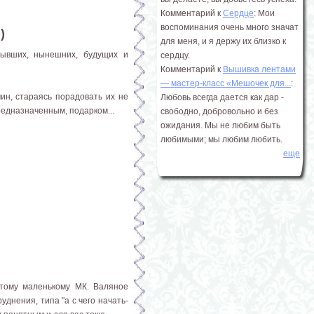
Комментарий к
Сердце
: Мои
воспоминания очень много значат
)
для меня, и я держу их близко к
бывших, нынешних, будущих и
сердцу.
Комментарий к
Вышивка лентами
― мастер-класс «Мешочек для...
:
ин, стараясь порадовать их не
Любовь всегда дается как дар -
редназначенным, подарком...
свободно, добровольно и без
ожидания. Мы не любим быть
любимыми; мы любим любить.
еще
этому маленькому МК. Валяное
уднения, типа "а с чего начать-