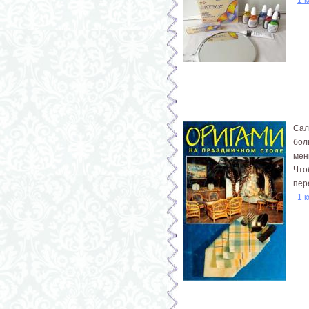
Сал
бол
мен
Что
пер
1 