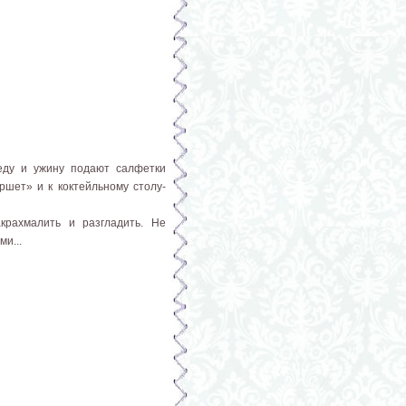
еду и ужину подают салфетки
ршет» и к коктейльному столу-
крахмалить и разгладить. Не
и...