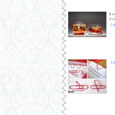
В э
О т
1 
1 