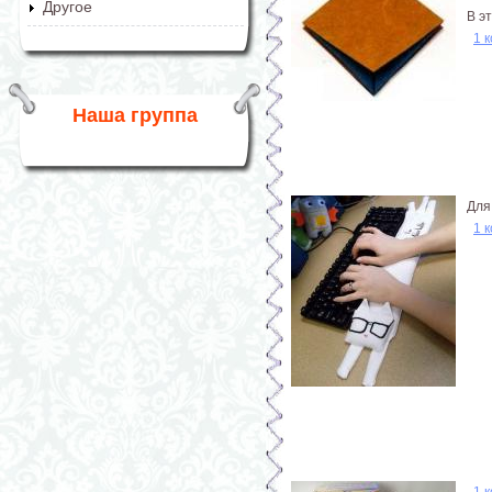
Другое
В э
1 
Наша группа
Для
1 
1 