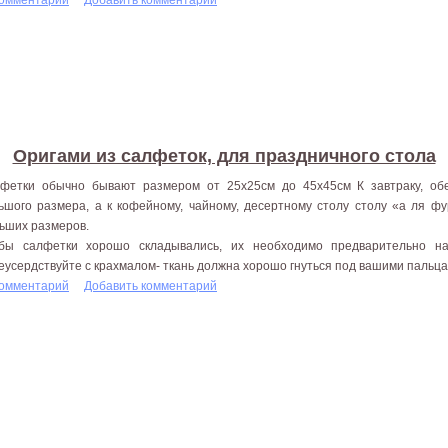
Оригами из салфеток, для праздничного стола
фетки обычно бывают размером от 25x25см до 45x45см К завтраку, об
ьшого размера, а к кофейному, чайному, десертному столу столу «а ля фу
ьших размеров.
бы салфетки хорошо складывались, их необходимо предварительно на
еусердствуйте с крахмалом- ткань должна хорошо гнуться под вашими пальцам
комментарий
Добавить комментарий