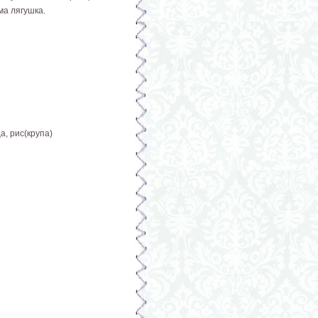
ма лягушка.
а, рис(крупа)