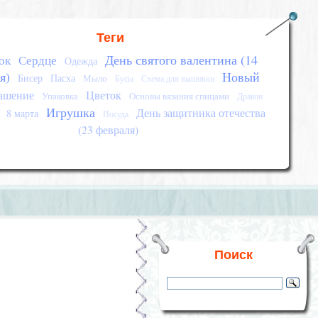
Теги
День святого валентина (14
ок
Сердце
Одежда
я)
Новый
Бисер
Пасха
Мыло
Бусы
Схема для вышивки
ашение
Цветок
Упаковка
Основы вязания спицами
Дракон
Игрушка
День защитника отечества
8 марта
Посуда
(23 февраля)
Поиск