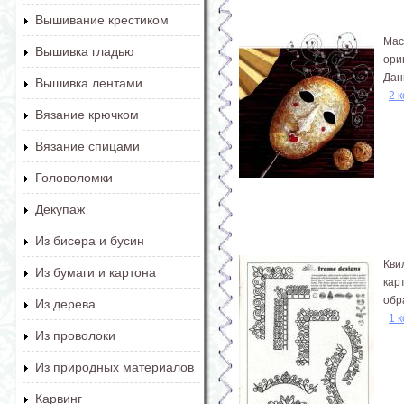
Вышивание крестиком
Мас
Вышивка гладью
ори
Дан
Вышивка лентами
2 
Вязание крючком
Вязание спицами
Головоломки
Декупаж
Из бисера и бусин
Кви
Из бумаги и картона
кар
обр
Из дерева
1 
Из проволоки
Из природных материалов
Карвинг