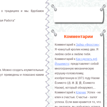
 о традициях и мы. Вдобавок
ная Работа"
Комментарии
Комментарий к
Зайка «Фростик»
:
Я чокнутый кролик номер два. Я
люблю себя и люблю тебя.
Комментарий к
Как сделать куб
Йошимото
: представляет собой
многогранную механическую
ов. Можно создать изумительные
игрушку-головоломку,
тут приведены и показано каким
изобретенную в 1971 году Наоки
Ёсимото (吉 本 直 貴, Ёсимото
Наоки), который обнаружил,...
Комментарий к
Ключик
: Успех - не
ключ к счастью. Счастье - залог
успеха. Если вам нравится то, что
вы делаете, вы добьетесь успеха.