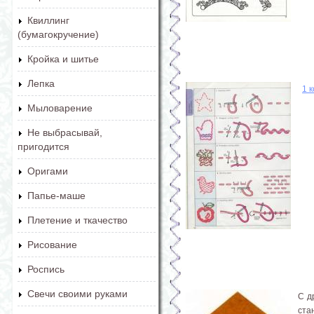
Квиллинг
(бумагокручение)
Кройка и шитье
Лепка
1 
Мыловарение
Не выбрасывай,
пригодится
Оригами
Папье-маше
Плетение и ткачество
Рисование
Роспись
Свечи своими руками
С д
ста