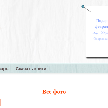
Подар
феврал
год
Укр
Открытка
варь
Скачать книги
меню
Все фото