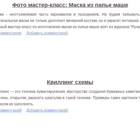
Фото мастер-класс: Маска из папье маше
ка - неотъемлемая часть карнавалов и праздников. Не будем забывать
гинальная маска не только дополнит вечерний костюм, но и украсит интерьер.
ный мастер-класс по изготовлеию маски из папье маше взят из журнала "Руч
комментария
Добавить комментарий
Квиллинг схемы
ллинг — это техника бумагокручения, мастерство создания бумажных завитк
тины, открытки, украсить шкатулки в такой технике. Примеры таких картинок 
азом их заполнять.
комментарий
Добавить комментарий